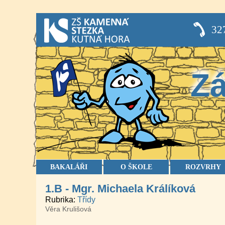
32
Zá
BAKALÁŘI
O ŠKOLE
ROZVRHY
1.B - Mgr. Michaela Králíková
Rubrika
Třídy
Věra Krulišová