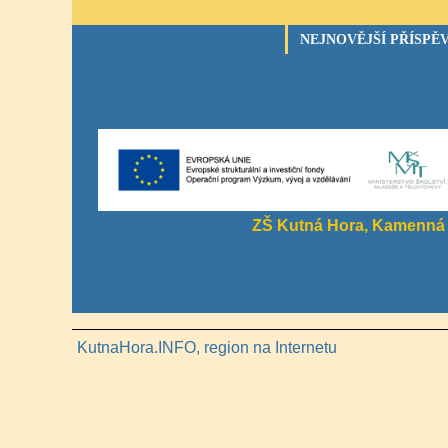
NEJNOVĚJŠÍ PŘÍSPĚ
ZŠ Kutná Hora, Kamenná 
KutnaHora.INFO, region na Internetu