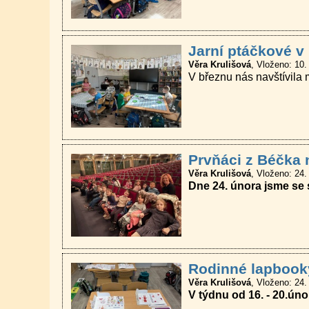
Jarní ptáčkové v
Věra Krulišová
Vloženo: 10.
V březnu nás navštívila m
Prvňáci z Béčka 
Věra Krulišová
Vloženo: 24.
Dne 24. února jsme se 
Rodinné lapbooky
Věra Krulišová
Vloženo: 24.
V týdnu od 16. - 20.úno