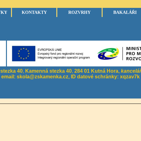
VKY
KONTAKTY
ROZVRHY
BAKALÁŘI
stezka 40
,
Kamenná stezka 40
,
284 01 Kutná Hora,
kancelá
email: skola@zskamenka.cz, ID datové schránky: xqzav7k