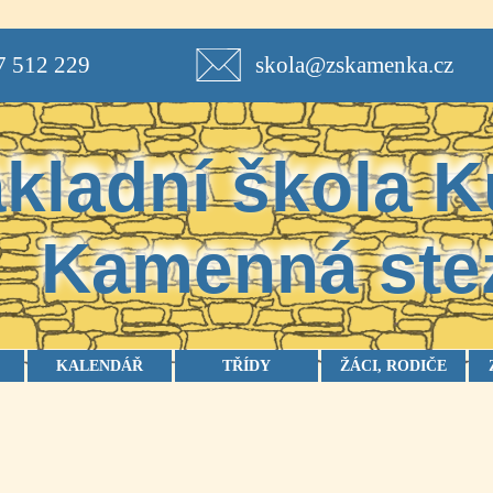
7 512 229
skola@zskamenka.cz
kladní škola
K
Kamenná ste
KALENDÁŘ
TŘÍDY
ŽÁCI, RODIČE