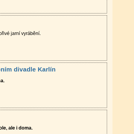
ořivé jarní vyrábění.
ním divadle Karlín
a.
le, ale i doma.