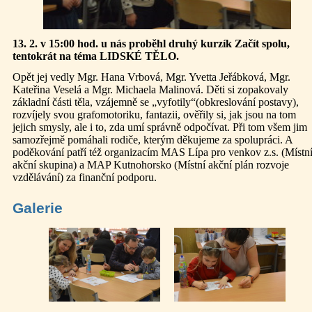
13. 2. v 15:00 hod. u nás proběhl druhý kurzík Začít spolu,
tentokrát na téma LIDSKÉ TĚLO.
Opět jej vedly
Mgr. Hana Vrbová, Mgr. Yvetta Jeřábková, Mgr.
Kateřina Veselá a Mgr. Michaela Malinová.
Děti si zopakovaly
základní části těla, vzájemně se „vyfotily“(obkreslování postavy),
rozvíjely svou grafomotoriku, fantazii, ověřily si, jak jsou na tom
jejich smysly, ale i to, zda umí správně odpočívat. Při tom všem jim
samozřejmě pomáhali rodiče, kterým děkujeme za spolupráci. A
poděkování patří též organizacím MAS Lípa pro venkov z.s. (Místn
akční skupina) a MAP Kutnohorsko (Místní akční plán rozvoje
vzdělávání) za finanční podporu.
Galerie