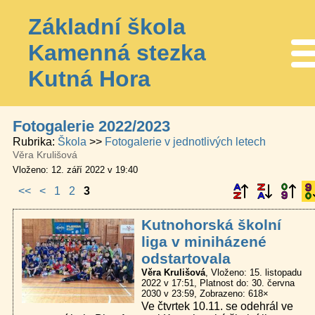
Základní škola
Kamenná stezka
Me
Kutná Hora
Fotogalerie 2022/2023
Rubrika
Škola
Fotogalerie v jednotlivých letech
Věra Krulišová
Vloženo: 12. září 2022 v 19:40
<<
<
1
2
3
Kutnohorská školní
liga v miniházené
odstartovala
Věra Krulišová
Vloženo: 15. listopadu
2022 v 17:51
Platnost do: 30. června
2030 v 23:59
Zobrazeno: 618×
Ve čtvrtek 10.11. se odehrál ve