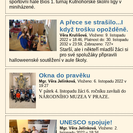
sportovní hale Bios 1. turnaj Kutnohorské školní ligy v
miniházené.
A přece se strašilo...I
když trošku opožděně.
Věra Krulišová
Vloženo: 9. listopadu
2022 v 18:46
Platnost do: 30. listopadu
2032 v 23:59
Zobrazeno: 727×
Starší, ale i někteří mladší žáci si
pro své spolužáky připravili
halloweenské soutěžení v aule školy.
Okna do pravěku
Mgr. Věra Jelínková
Vloženo: 6. listopadu 2022 v
19:27
V pátek 4. listopadu žáci 6. ročníku zavítali do
NÁRODNÍHO MUZEA V PRAZE.
UNESCO spojuje!
Mgr. Věra Jelínková
Vloženo: 2.
listopadu 2022 v 18:34