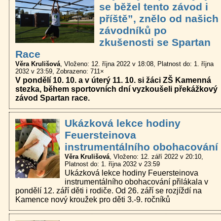
se běžel tento závod i
příště”, znělo od našich
závodníků po
zkušenosti se Spartan
Race
Věra Krulišová
Vloženo: 12. října 2022 v 18:08
Platnost do: 1. října
2032 v 23:59
Zobrazeno: 711×
V pondělí 10. 10. a v úterý 11. 10. si žáci ZŠ Kamenná
stezka, během sportovních dní vyzkoušeli překážkový
závod Spartan race.
Ukázková lekce hodiny
Feuersteinova
instrumentálního obohacování
Věra Krulišová
Vloženo: 12. září 2022 v 20:10
Platnost do: 1. října 2032 v 23:59
Ukázková lekce hodiny Feuersteinova
instrumentálního obohacování přilákala v
pondělí 12. září děti i rodiče. Od 26. září se rozjíždí na
Kamence nový kroužek pro děti 3.-9. ročníků