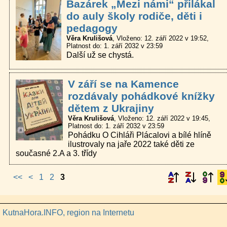
Bazárek „Mezi námi“ přilákal
do auly školy rodiče, děti i
pedagogy
Věra Krulišová
Vloženo: 12. září 2022 v 19:52
Platnost do: 1. září 2032 v 23:59
Další už se chystá.
V září se na Kamence
rozdávaly pohádkové knížky
dětem z Ukrajiny
Věra Krulišová
Vloženo: 12. září 2022 v 19:45
Platnost do: 1. září 2032 v 23:59
Pohádku O Cihláři Plácalovi a bílé hlíně
ilustrovaly na jaře 2022 také děti ze
současné 2.A a 3. třídy
<<
<
1
2
3
KutnaHora.INFO, region na Internetu